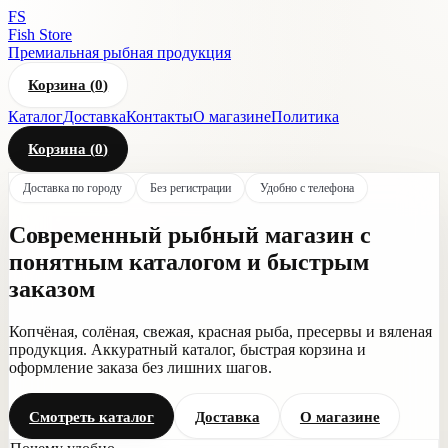
FS
Fish Store
Премиальная рыбная продукция
Корзина (
0
)
Каталог
Доставка
Контакты
О магазине
Политика
Корзина (
0
)
Доставка по городу
Без регистрации
Удобно с телефона
Современный рыбный магазин с
понятным каталогом и быстрым
заказом
Копчёная, солёная, свежая, красная рыба, пресервы и вяленая
продукция. Аккуратный каталог, быстрая корзина и
оформление заказа без лишних шагов.
Смотреть каталог
Доставка
О магазине