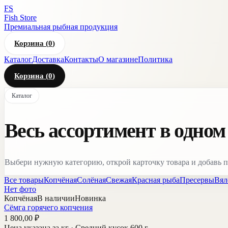
FS
Fish Store
Премиальная рыбная продукция
Корзина (
0
)
Каталог
Доставка
Контакты
О магазине
Политика
Корзина (
0
)
Каталог
Весь ассортимент в одном
Выбери нужную категорию, открой карточку товара и добавь по
Все товары
Копчёная
Солёная
Свежая
Красная рыба
Пресервы
Вял
Нет фото
Копчёная
В наличии
Новинка
Сёмга горячего копчения
1 800,00 ₽
Цена указана за кг
· Средний кусок 600 г