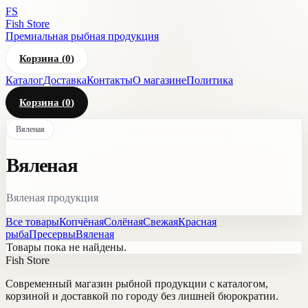
FS
Fish Store
Премиальная рыбная продукция
Корзина (
0
)
Каталог
Доставка
Контакты
О магазине
Политика
Корзина (
0
)
Вяленая
Вяленая
Вяленая продукция
Все товары
Копчёная
Солёная
Свежая
Красная
рыба
Пресервы
Вяленая
Товары пока не найдены.
Fish Store
Современный магазин рыбной продукции с каталогом,
корзиной и доставкой по городу без лишней бюрократии.